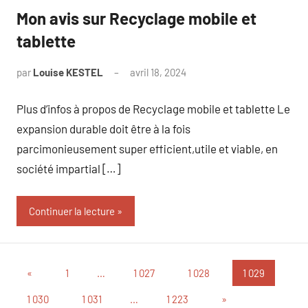
Mon avis sur Recyclage mobile et
tablette
par
Louise KESTEL
avril 18, 2024
Aucun
commentaire
Plus d’infos à propos de Recyclage mobile et tablette Le
expansion durable doit être à la fois
parcimonieusement super efficient,utile et viable, en
société impartial […]
Continuer la lecture
Pagination
Publications
«
1
…
1 027
1 028
1 029
précédentes
des
Articles
1 030
1 031
…
1 223
»