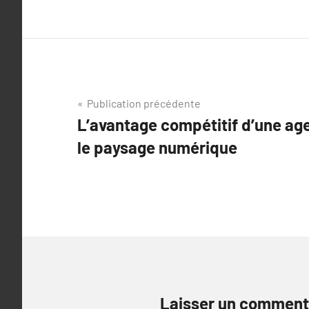
Navigation
Publication précédente
L’avantage compétitif d’une a
de
le paysage numérique
l’article
Laisser un comment