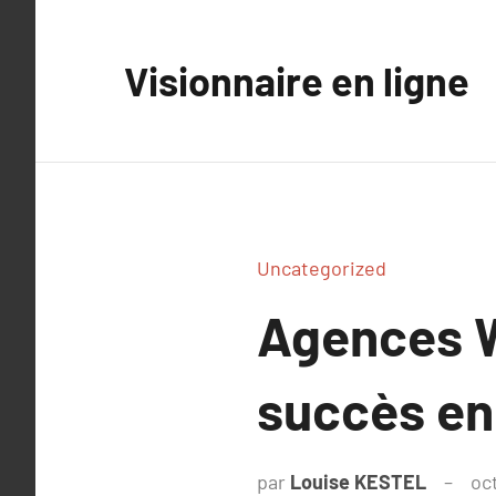
Aller
au
Visionnaire en ligne
contenu
Uncategorized
Agences W
succès en 
par
Louise KESTEL
oc