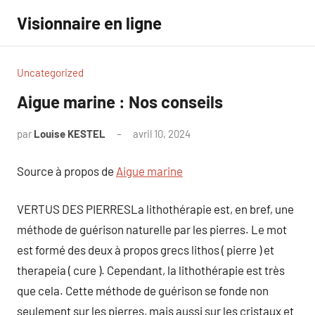
Aller
Visionnaire en ligne
au
contenu
Uncategorized
Aigue marine : Nos conseils
par
Louise KESTEL
avril 10, 2024
Aucun
commentaire
Source à propos de
Aigue marine
VERTUS DES PIERRESLa lithothérapie est, en bref, une
méthode de guérison naturelle par les pierres. Le mot
est formé des deux à propos grecs lithos ( pierre ) et
therapeia ( cure ). Cependant, la lithothérapie est très
que cela. Cette méthode de guérison se fonde non
seulement sur les pierres, mais aussi sur les cristaux et