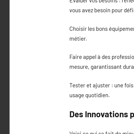
Évaluer vos besoins : réflé
vous avez besoin pour défin
Choisir les bons équipeme
métier.
Faire appel à des professi
mesure, garantissant durab
Tester et ajuster : une fo
usage quotidien.
Des Innovations p
Voici ce qui se fait de mieu