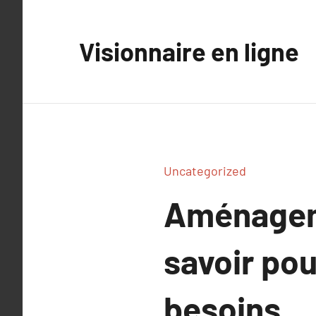
Aller
au
Visionnaire en ligne
contenu
Uncategorized
Aménageme
savoir pou
besoins.