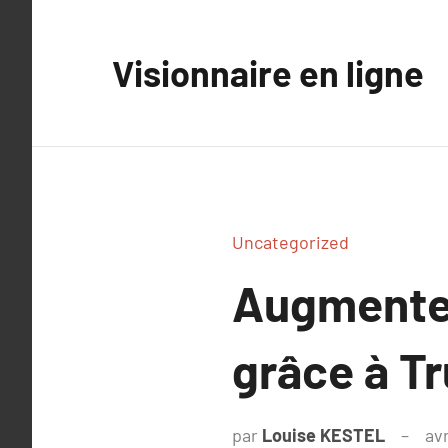
Aller
au
Visionnaire en ligne
contenu
Uncategorized
Augmenter 
grâce à T
par
Louise KESTEL
avr