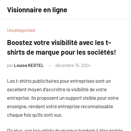
Aller
Visionnaire en ligne
au
contenu
Uncategorized
Boostez votre visibilité avec les t-
shirts de marque pour les sociétés!
par
Louise KESTEL
décembre 15, 2024
Aucun
commentaire
Les t-shirts publicitaires pour entreprises sont un
excellent moyen d’accroître la visibilité de votre
entreprise. Ils proposent un support visible pour votre
enseigne, rendant votre entreprise reconnaissable
chaque fois qu’ils sont vus.
De plus, ces tee-shirts de marque tendent à être portés