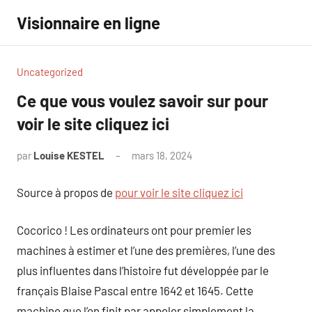
Aller
Visionnaire en ligne
au
contenu
Uncategorized
Ce que vous voulez savoir sur pour
voir le site cliquez ici
par
Louise KESTEL
mars 18, 2024
Aucun
commentaire
Source à propos de
pour voir le site cliquez ici
Cocorico ! Les ordinateurs ont pour premier les
machines à estimer et l’une des premières, l’une des
plus influentes dans l’histoire fut développée par le
français Blaise Pascal entre 1642 et 1645. Cette
machine que l’on finit par appeler simplement la