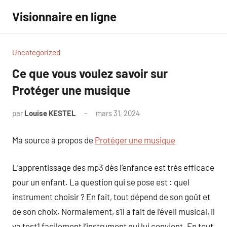
Aller
Visionnaire en ligne
au
contenu
Uncategorized
Ce que vous voulez savoir sur
Protéger une musique
par
Louise KESTEL
mars 31, 2024
Aucun
commentaire
Ma source à propos de
Protéger une musique
L’apprentissage des mp3 dès l’enfance est très efficace
pour un enfant. La question qui se pose est : quel
instrument choisir ? En fait, tout dépend de son goût et
de son choix. Normalement, s’il a fait de l’éveil musical, il
va test1 facilement l’instrument qui lui convient. En tout