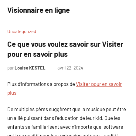
Aller
Visionnaire en ligne
au
contenu
Uncategorized
Ce que vous voulez savoir sur Visiter
pour en savoir plus
par
Louise KESTEL
avril 22, 2024
Aucun
commentaire
Plus d’informations à propos de
Visiter pour en savoir
plus
De multiples pères suggèrent que la musique peut être
un allié puissant dans l’éducation de leur kid. Que les
enfants se familiarisent avec n’importe quel software
est très positif pour leur extension auteurs, , auditif,