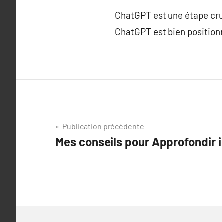
ChatGPT est une étape cruci
ChatGPT est bien positionn
Navigation
Publication précédente
Mes conseils pour Approfondir i
de
l’article