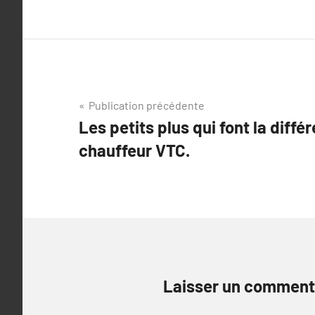
Navigation
Publication précédente
Les petits plus qui font la diff
de
chauffeur VTC.
l’article
Laisser un comment