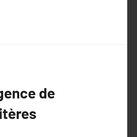
agence de
itères
e