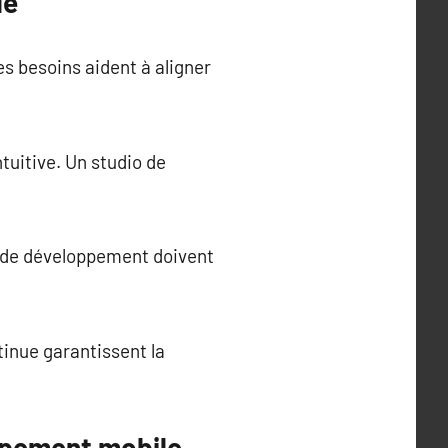
le
es besoins aident à aligner
ntuitive. Un studio de
s de développement doivent
tinue garantissent la
ppement mobile