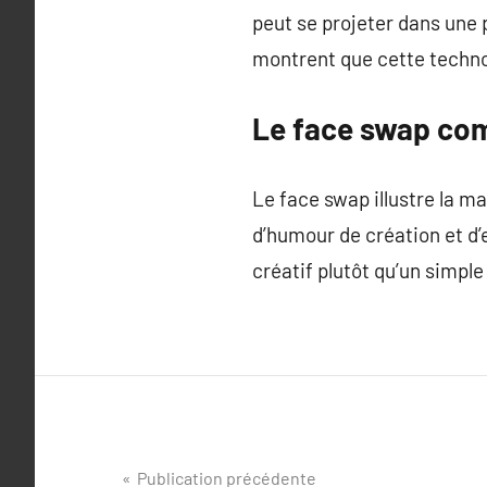
peut se projeter dans une 
montrent que cette techno
Le face swap com
Le face swap illustre la m
d’humour de création et d
créatif plutôt qu’un simpl
Navigation
Publication précédente