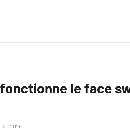
onctionne le face s
i 21, 2025
Aucun