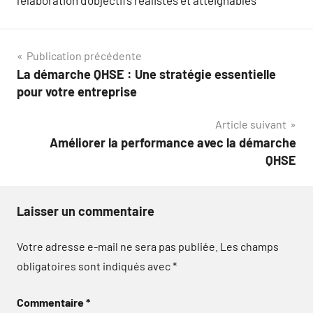
l’élaboration d’objectifs réalistes et atteignables
Navigation
Publication précédente
La démarche QHSE : Une stratégie essentielle
de
pour votre entreprise
l’article
Article suivant
Améliorer la performance avec la démarche
QHSE
Laisser un commentaire
Votre adresse e-mail ne sera pas publiée.
Les champs
obligatoires sont indiqués avec
*
Commentaire
*