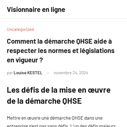
Aller
Visionnaire en ligne
au
contenu
Uncategorized
Comment la démarche QHSE aide à
respecter les normes et législations
en vigueur ?
par
Louise KESTEL
novembre 24, 2024
Aucun
commentaire
Les défis de la mise en œuvre
de la démarche QHSE
Mettre en œuvre une démarche QHSE dans une
entreprise n’est pas sans défis. L’un des défis majeurs