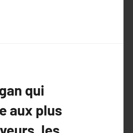
gan qui
me aux plus
veurs, les