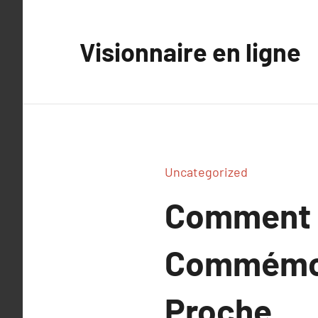
Aller
au
Visionnaire en ligne
contenu
Uncategorized
Comment T
Commémora
Proche