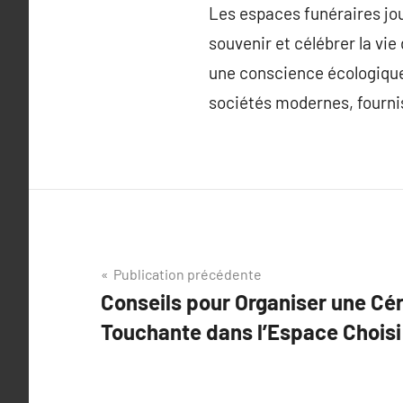
Les espaces funéraires joue
souvenir et célébrer la vie
une conscience écologique
sociétés modernes, fournis
Navigation
Publication précédente
Conseils pour Organiser une Cé
de
Touchante dans l’Espace Choisi
l’article