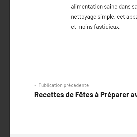
alimentation saine dans sa
nettoyage simple, cet appa
et moins fastidieux.
Navigation
Publication précédente
Recettes de Fêtes à Préparer ave
de
l’article