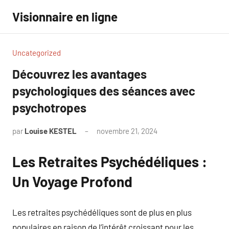
Aller
Visionnaire en ligne
au
contenu
Uncategorized
Découvrez les avantages
psychologiques des séances avec
psychotropes
par
Louise KESTEL
novembre 21, 2024
Aucun
commentaire
Les Retraites Psychédéliques :
Un Voyage Profond
Les retraites psychédéliques sont de plus en plus
populaires en raison de l’intérêt croissant pour les