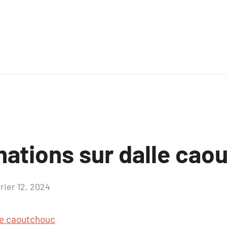
mations sur dalle cao
rier 12, 2024
Aucun
commentaire
le caoutchouc