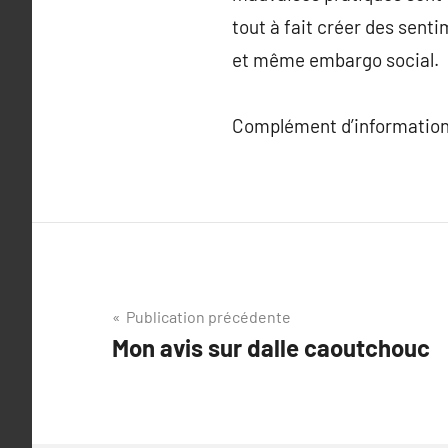
tout à fait créer des sent
et même embargo social.
Complément d’information
Navigation
Publication précédente
Mon avis sur dalle caoutchouc
de
l’article