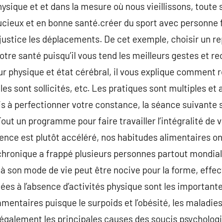
hysique et et dans la mesure où nous vieillissons, toute 
tucieux et en bonne santé.créer du sport avec personne
njustice les déplacements. De cet exemple, choisir un re
tre santé puisqu’il vous tend les meilleurs gestes et rec
ur physique et état cérébral, il vous explique comment r
 sont sollicités, etc. Les pratiques sont multiples et a
ois à perfectionner votre constance, la séance suivante
out un programme pour faire travailler l’intégralité de 
nce est plutôt accéléré, nos habitudes alimentaires on
 chronique a frappé plusieurs personnes partout mondi
 à son mode de vie peut être nocive pour la forme, eff
ées à l’absence d’activités physique sont les importan
ntaires puisque le surpoids et l’obésité, les maladie
galement les principales causes des soucis psycholoqi