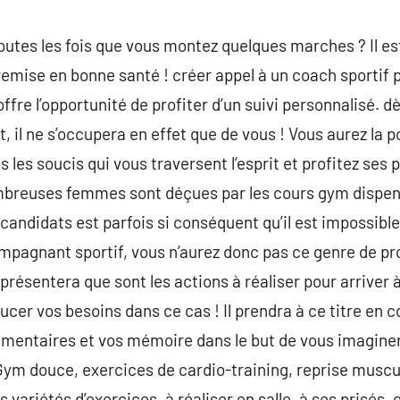
toutes les fois que vous montez quelques marches ? Il e
mise en bonne santé ! créer appel à un coach sportif 
offre l’opportunité de profiter d’un suivi personnalisé. d
il ne s’occupera en effet que de vous ! Vous aurez la po
 les soucis qui vous traversent l’esprit et profitez ses 
euses femmes sont déçues par les cours gym dispensé
candidats est parfois si conséquent qu’il est impossible
pagnant sportif, vous n’aurez donc pas ce genre de pro
présentera que sont les actions à réaliser pour arriver à 
ucer vos besoins dans ce cas ! Il prendra à ce titre en 
limentaires et vos mémoire dans le but de vous imagin
ym douce, exercices de cardio-training, reprise muscu
s variétés d’exercices, à réaliser en salle, à ses prisés, o