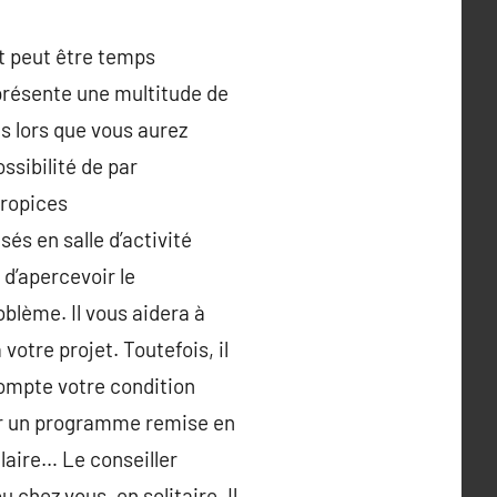
st peut être temps
présente une multitude de
ès lors que vous aurez
ssibilité de par
propices
s en salle d’activité
 d’apercevoir le
blème. Il vous aidera à
votre projet. Toutefois, il
compte votre condition
er un programme remise en
laire… Le conseiller
u chez vous, en solitaire. Il