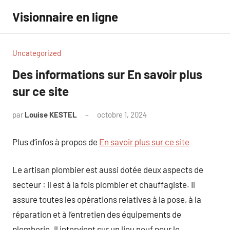
Aller
Visionnaire en ligne
au
contenu
Uncategorized
Des informations sur En savoir plus
sur ce site
par
Louise KESTEL
octobre 1, 2024
Aucun
commentaire
Plus d’infos à propos de
En savoir plus sur ce site
Le artisan plombier est aussi dotée deux aspects de
secteur : il est à la fois plombier et chauffagiste. Il
assure toutes les opérations relatives à la pose, à la
réparation et à l’entretien des équipements de
plomberie. Il intervient sur un lieu neuf pour le