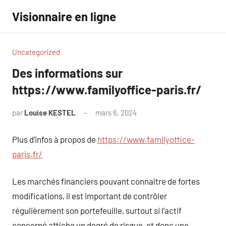
Aller
Visionnaire en ligne
au
contenu
Uncategorized
Des informations sur
https://www.familyoffice-paris.fr/
par
Louise KESTEL
mars 6, 2024
Aucun
commentaire
Plus d’infos à propos de
https://www.familyoffice-
paris.fr/
Les marchés financiers pouvant connaître de fortes
modifications, il est important de contrôler
régulièrement son portefeuille, surtout si l’actif
concerné affiche un degré de risque, et donc une