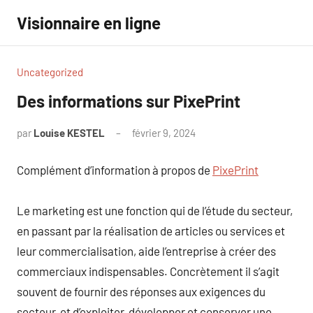
Aller
Visionnaire en ligne
au
contenu
Uncategorized
Des informations sur PixePrint
par
Louise KESTEL
février 9, 2024
Aucun
commentaire
Complément d’information à propos de
PixePrint
Le marketing est une fonction qui de l’étude du secteur,
en passant par la réalisation de articles ou services et
leur commercialisation, aide l’entreprise à créer des
commerciaux indispensables. Concrètement il s’agit
souvent de fournir des réponses aux exigences du
secteur, et d’exploiter, développer et conserver une