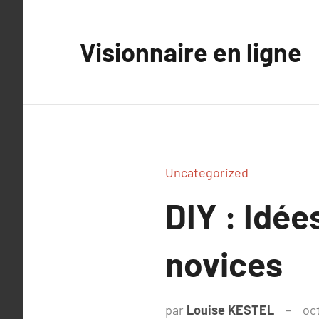
Aller
au
Visionnaire en ligne
contenu
Uncategorized
DIY : Idée
novices
par
Louise KESTEL
oc