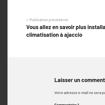
Navigation
Publication précédente
Vous allez en savoir plus install
de
climatisation à ajaccio
l’article
Laisser un comment
Votre adresse e-mail ne sera p
Commentaire
*