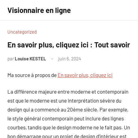
Aller
Visionnaire en ligne
au
contenu
Uncategorized
En savoir plus, cliquez ici : Tout savoir
par
Louise KESTEL
juin 6, 2024
Aucun
commentaire
Ma source à propos de
En savoir plus, cliquez ici
La différence majeure entre moderne et contemporain
est que le moderne est une interprétation sévère du
design qui a commencé au 20ème siècle. Par exemple,
le style général contemporain peut inclure des lignes
courbes, tandis que le design moderne ne le fait pas. Un
bon démarrage pour un projet de design d’intérieur est