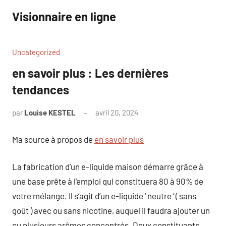
Aller
Visionnaire en ligne
au
contenu
Uncategorized
en savoir plus : Les dernières
tendances
par
Louise KESTEL
avril 20, 2024
Aucun
commentaire
Ma source à propos de
en savoir plus
La fabrication d’un e-liquide maison démarre grâce à
une base prête à l’emploi qui constituera 80 à 90% de
votre mélange. Il s’agit d’un e-liquide ‘ neutre ‘ ( sans
goût ) avec ou sans nicotine, auquel il faudra ajouter un
ou plusieurs arômes concentrés. Deux constituants