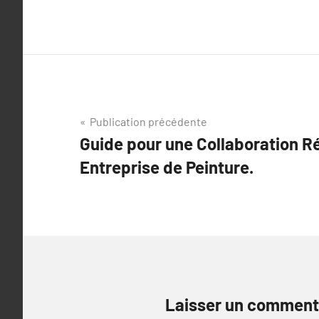
Navigation
Publication précédente
Guide pour une Collaboration R
de
Entreprise de Peinture.
l’article
Laisser un comment