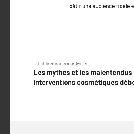
bâtir une audience fidèle e
Navigation
Publication précédente
Les mythes et les malentendus 
de
interventions cosmétiques déb
l’article