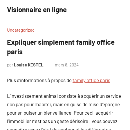
Aller
Visionnaire en ligne
au
contenu
Uncategorized
Expliquer simplement family office
paris
par
Louise KESTEL
mars 8, 2024
Aucun
commentaire
Plus d’informations à propos de
family office paris
L’investissement animal consiste à acquérir un service
non pas pour l’habiter, mais en guise de mise d’épargne
pour en puiser un bienveillance. Pour ceci, acquérir
l’immobilier n’est pas un geste dérisoire : vous pouvez
connaître assez l’état du secteur et les différentes