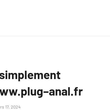
 simplement
ww.plug–anal.fr
rs 17, 2024
Aucun