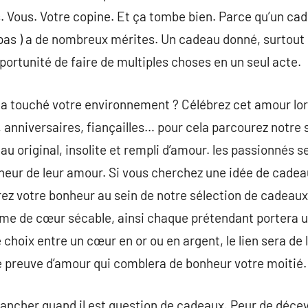
 Vous. Votre copine. Et ça tombe bien. Parce qu’un cad
as ) a de nombreux mérites. Un cadeau donné, surtout l
opportunité de faire de multiples choses en un seul acte.
 a touché votre environnement ? Célébrez cet amour lo
 anniversaires, fiançailles… pour cela parcourez notre
u original, insolite et rempli d’amour. les passionnés 
neur de leur amour. Si vous cherchez une idée de cadeau
ez votre bonheur au sein de notre sélection de cadeaux
orme de cœur sécable, ainsi chaque prétendant portera 
e choix entre un cœur en or ou en argent, le lien sera de 
 preuve d’amour qui comblera de bonheur votre moitié.
 trancher quand il est question de cadeaux. Peur de décev