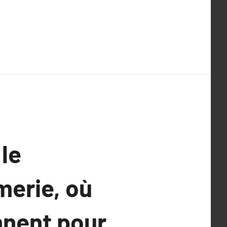
 le
merie, où
onnent pour