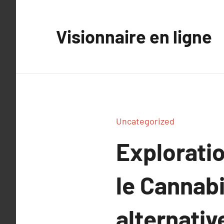
Aller
au
Visionnaire en ligne
contenu
Uncategorized
Explorati
le Cannab
alternativ