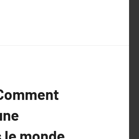
: Comment
une
s le monde