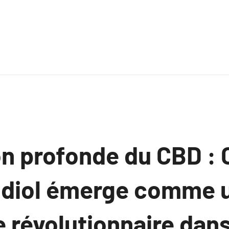
on profonde du CBD 
idiol émerge comme 
e révolutionnaire dan