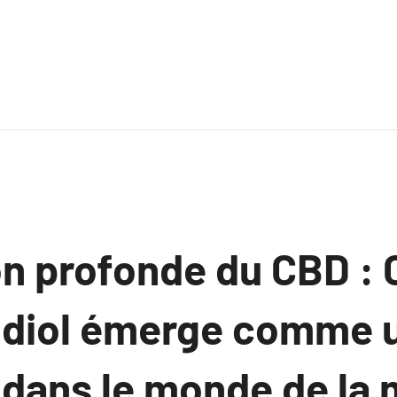
on profonde du CBD 
idiol émerge comme 
 dans le monde de la