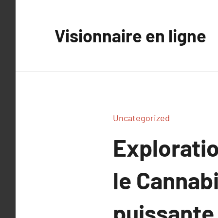
Aller
au
Visionnaire en ligne
contenu
Uncategorized
Explorati
le Cannab
puissante