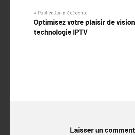
Navigation
Publication précédente
Optimisez votre plaisir de visio
de
technologie IPTV
l’article
Laisser un comment