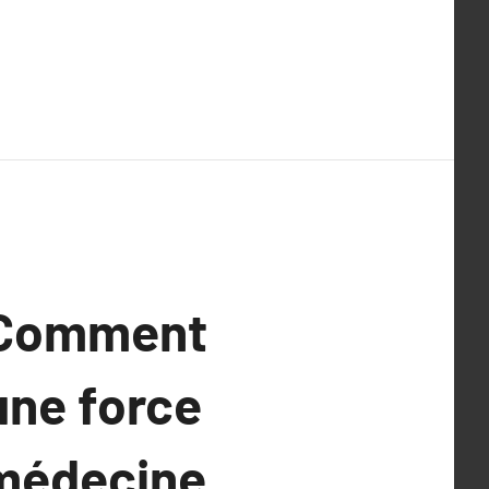
: Comment
une force
 médecine