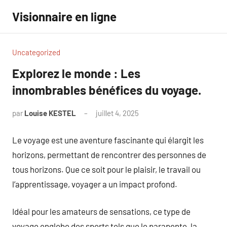
Aller
Visionnaire en ligne
au
contenu
Uncategorized
Explorez le monde : Les
innombrables bénéfices du voyage.
par
Louise KESTEL
juillet 4, 2025
Aucun
commentaire
Le voyage est une aventure fascinante qui élargit les
horizons, permettant de rencontrer des personnes de
tous horizons. Que ce soit pour le plaisir, le travail ou
l’apprentissage, voyager a un impact profond.
Idéal pour les amateurs de sensations, ce type de
voyage englobe des sports tels que le parapente, la