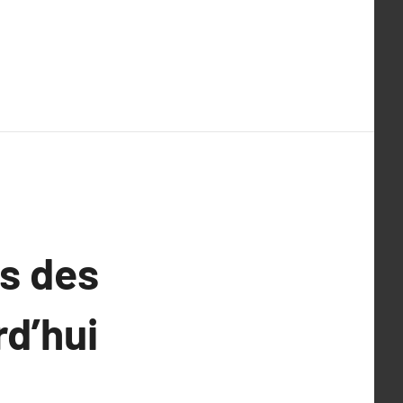
es des
rd’hui