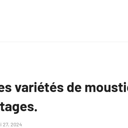
es variétés de mousti
ntages.
i 27, 2024
Aucun