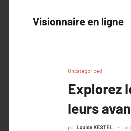
Aller
au
Visionnaire en ligne
contenu
Uncategorized
Explorez l
leurs ava
par
Louise KESTEL
ma