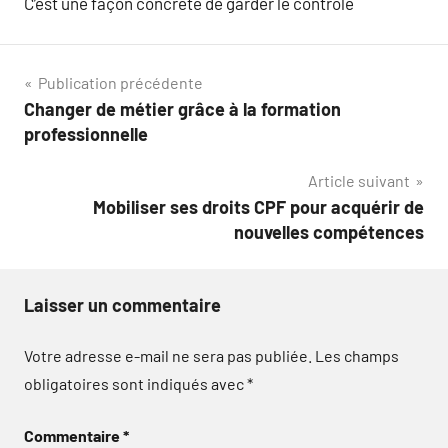
C’est une façon concrète de garder le contrôle
Navigation
Publication précédente
Changer de métier grâce à la formation
de
professionnelle
l’article
Article suivant
Mobiliser ses droits CPF pour acquérir de
nouvelles compétences
Laisser un commentaire
Votre adresse e-mail ne sera pas publiée.
Les champs
obligatoires sont indiqués avec
*
Commentaire
*