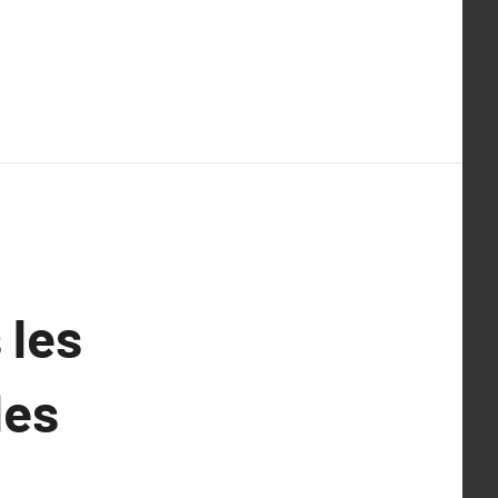
 les
les