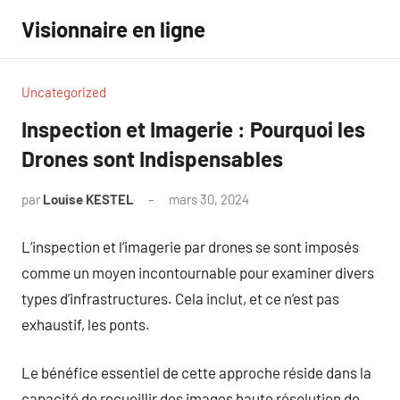
Aller
Visionnaire en ligne
au
contenu
Uncategorized
Inspection et Imagerie : Pourquoi les
Drones sont Indispensables
par
Louise KESTEL
mars 30, 2024
Aucun
commentaire
L’inspection et l’imagerie par drones se sont imposés
comme un moyen incontournable pour examiner divers
types d’infrastructures. Cela inclut, et ce n’est pas
exhaustif, les ponts.
Le bénéfice essentiel de cette approche réside dans la
capacité de recueillir des images haute résolution de