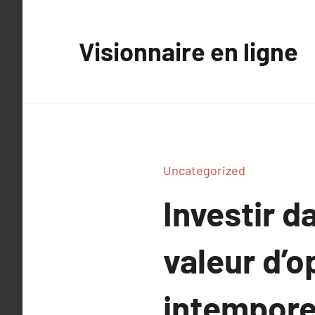
Aller
au
Visionnaire en ligne
contenu
Uncategorized
Investir d
valeur d’o
intempore