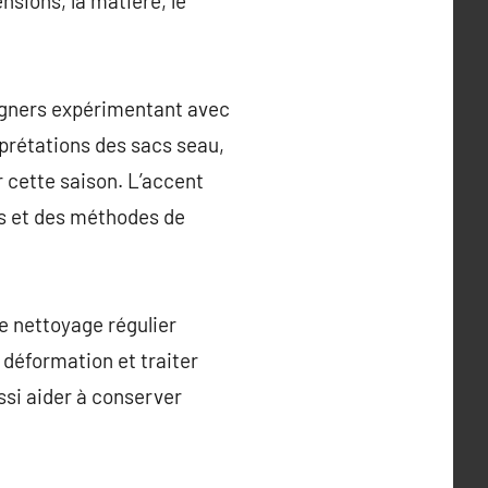
nsions, la matière, le
igners expérimentant avec
rprétations des sacs seau,
r cette saison. L’accent
ées et des méthodes de
le nettoyage régulier
déformation et traiter
ssi aider à conserver