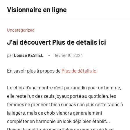
Aller
Visionnaire en ligne
au
contenu
Uncategorized
J’ai découvert Plus de détails ici
par
Louise KESTEL
février 10, 2024
Aucun
commentaire
En savoir plus à propos de
Plus de détails ici
Le choix d’une montre n’est pas anodin pour un homme,
elle reste l’un des seuls joyaux porté au quotidien, les
femmes ne prennent bien sûr pas non plus cette tâche à
la légère, mais ce choix viendra généralement
compléter en harmonie un look déjà bien établit…
Devant la multitude des articles de montres de luxe