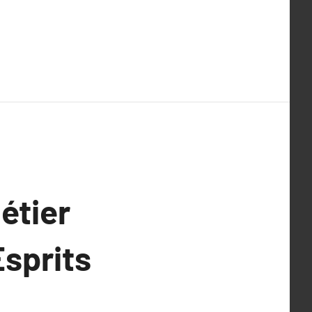
étier
Esprits