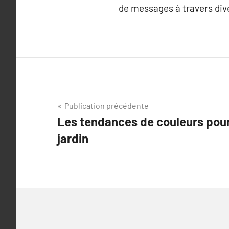
de messages à travers dive
Navigation
Publication précédente
Les tendances de couleurs pour
de
jardin
l’article