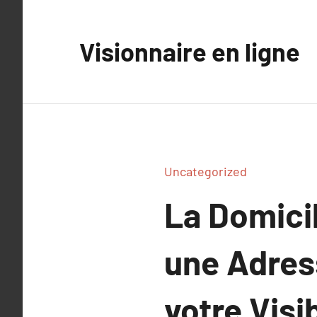
Aller
au
Visionnaire en ligne
contenu
Uncategorized
La Domicil
une Adres
votre Visib