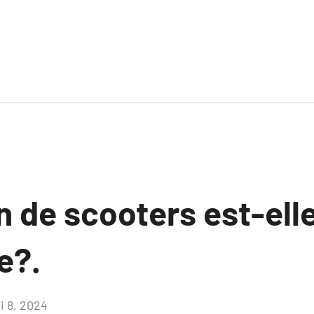
n de scooters est-ell
e?.
i 8, 2024
Aucun