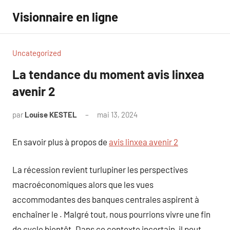
Aller
Visionnaire en ligne
au
contenu
Uncategorized
La tendance du moment avis linxea
avenir 2
par
Louise KESTEL
mai 13, 2024
Aucun
commentaire
En savoir plus à propos de
avis linxea avenir 2
La récession revient turlupiner les perspectives
macroéconomiques alors que les vues
accommodantes des banques centrales aspirent à
enchaîner le . Malgré tout, nous pourrions vivre une fin
de cycle bientôt. Dans ce contexte incertain, il peut