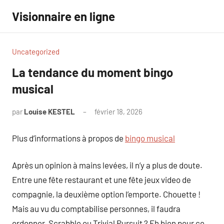
Aller
Visionnaire en ligne
au
contenu
Uncategorized
La tendance du moment bingo
musical
par
Louise KESTEL
février 18, 2026
Aucun
commentaire
Plus d’informations à propos de
bingo musical
Après un opinion à mains levées, il n’y a plus de doute.
Entre une fête restaurant et une fête jeux video de
compagnie, la deuxième option l’emporte. Chouette !
Mais au vu du comptabilise personnes, il faudra
ordonner. Scrabble ou Trivial Pursuit ? Eh bien pour ce