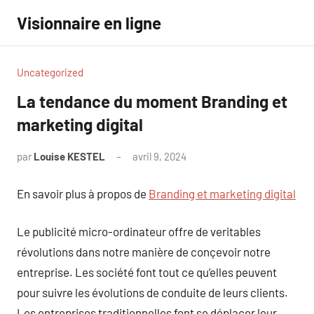
Aller
Visionnaire en ligne
au
contenu
Uncategorized
La tendance du moment Branding et
marketing digital
par
Louise KESTEL
avril 9, 2024
Aucun
commentaire
En savoir plus à propos de
Branding et marketing digital
Le publicité micro-ordinateur offre de veritables
révolutions dans notre manière de conçevoir notre
entreprise. Les société font tout ce qu’elles peuvent
pour suivre les évolutions de conduite de leurs clients.
Les entreprises traditionnelles font se déplacer leur