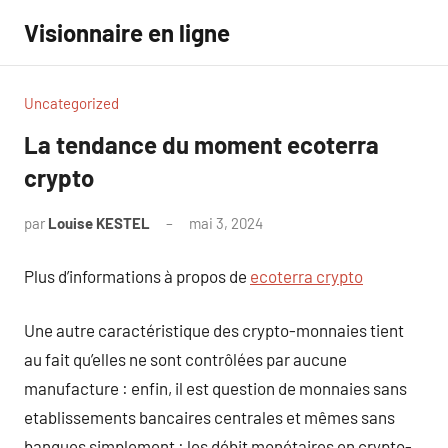
Aller
Visionnaire en ligne
au
contenu
Uncategorized
La tendance du moment ecoterra
crypto
par
Louise KESTEL
mai 3, 2024
Aucun
commentaire
Plus d’informations à propos de
ecoterra crypto
Une autre caractéristique des crypto-monnaies tient
au fait qu’elles ne sont contrôlées par aucune
manufacture : enfin, il est question de monnaies sans
etablissements bancaires centrales et mêmes sans
banques simplement : les débit monétaires en crypto-