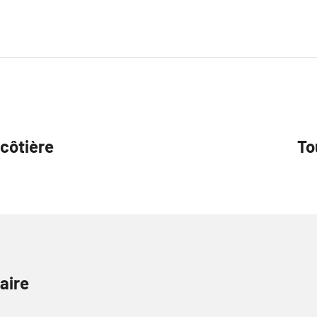
 côtière
To
aire