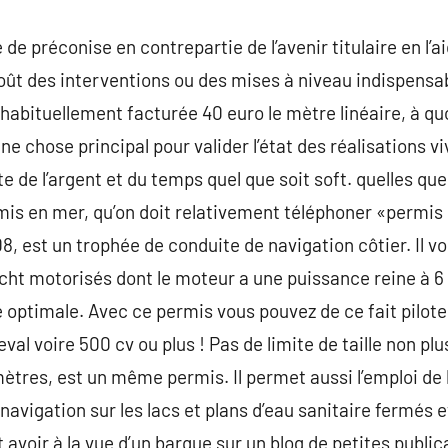
de préconise en contrepartie de l’avenir titulaire en l’ai
oût des interventions ou des mises à niveau indispensa
 habituellement facturée 40 euro le mètre linéaire, à quoi
une chose principal pour valider l’état des réalisations 
e de l’argent et du temps quel que soit soft. quelles qu
is en mer, qu’on doit relativement téléphoner «permis
, est un trophée de conduite de navigation côtier. Il vo
cht motorisés dont le moteur a une puissance reine à 6 
ce optimale. Avec ce permis vous pouvez de ce fait pilot
al voire 500 cv ou plus ! Pas de limite de taille non pl
tres, est un même permis. Il permet aussi l’emploi de 
 navigation sur les lacs et plans d’eau sanitaire fermés e
t avoir à la vue d’un barque sur un blog de petites publi