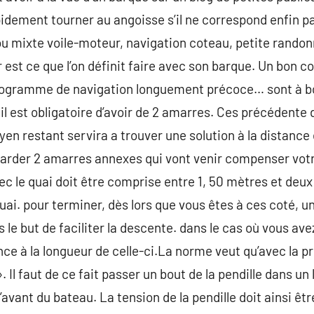
pidement tourner au angoisse s’il ne correspond enfin
ou mixte voile-moteur, navigation coteau, petite randonn
est ce que l’on définit faire avec son barque. Un bon co
rogramme de navigation longuement précoce… sont à bo
l est obligatoire d’avoir de 2 amarres. Ces précédente 
 restant servira a trouver une solution à la distance e
garder 2 amarres annexes qui vont venir compenser vot
ec le quai doit être comprise entre 1, 50 mètres et deux
quai. pour terminer, dès lors que vous êtes à ces coté, 
 le but de faciliter la descente. dans le cas où vous av
nce à la longueur de celle-ci.La norme veut qu’avec la p
 Il faut de ce fait passer un bout de la pendille dans un l
 l’avant du bateau. La tension de la pendille doit ainsi ê