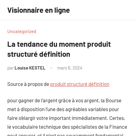
Aller
Visionnaire en ligne
au
contenu
Uncategorized
La tendance du moment produit
structuré définition
par
Louise KESTEL
mars 6, 2024
Aucun
commentaire
Source à propos de
produit structuré définition
pour gagner de l’argent grâce à vos argent, la Bourse
met à disposition l’une des agréables variables pour
faire s’élargir votre important immédiatement. Certes,
le vocabulaire technique des spécialistes de la Finance
peut apeurer, et il n’est pas couramment fondamental