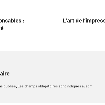
onsables :
L’art de l’impres
té
aire
as publiée.
Les champs obligatoires sont indiqués avec
*